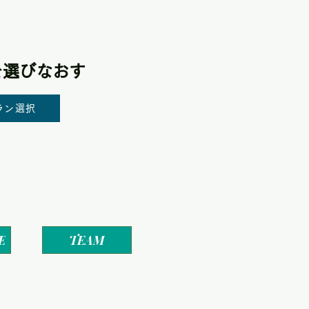
を選びなおす
ラン選択
E
TEAM