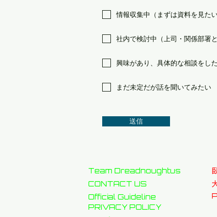
情報収集中（まずは資料を見た
社内で検討中（上司・関係部署
興味があり、具体的な相談をし
まだ未定だが話を聞いてみたい
送信
Team Dreadnoughtus
CONTACT US
P
Official Guideline
PRIVACY POLICY