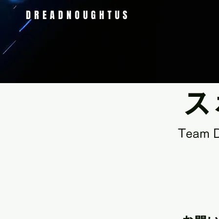
DREADNOUGHTUS
ス
Team